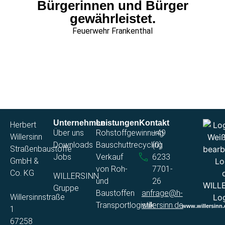
Bürgerinnen und Bürger
gewährleistet.
Feuerwehr Frankenthal
Unternehmen
Leistungen
Kontakt
Herbert
Über uns
Rohstoffgewinnung​
+49
Willersinn
Downloads
Bauschuttrecycling​
(0)
Straßenbaustoffe
Jobs
Verkauf
6233
GmbH &
von Roh-
7701-
Co. KG​
WILLERSINN
und
26
Gruppe
Baustoffen
anfrage@h-
Willersinnstraße
Transportlogistik
willersinn.de
www.willersinn.
1​
67258